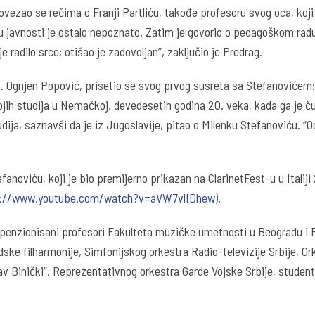
ovezao se rečima o Franji Partliću, takođe profesoru svog oca, koji
u javnosti je ostalo nepoznato. Zatim je govorio o pedagoškom radu
radilo srce; otišao je zadovoljan”, zaključio je Predrag.
m. Ognjen Popović, prisetio se svog prvog susreta sa Stefanovićem:
ojih studija u Nemačkoj, devedesetih godina 20. veka, kada ga je 
ija, saznavši da je iz Jugoslavije, pitao o Milenku Stefanoviću. “O
noviću, koji je bio premijerno prikazan na ClarinetFest-u u Italij
s://www.youtube.com/watch?v=aVW7vlIDhew
).
 penzionisani profesori Fakulteta muzičke umetnosti u Beogradu i 
adske filharmonije, Simfonijskog orkestra Radio-televizije Srbije, 
Binički”, Reprezentativnog orkestra Garde Vojske Srbije, studenti,