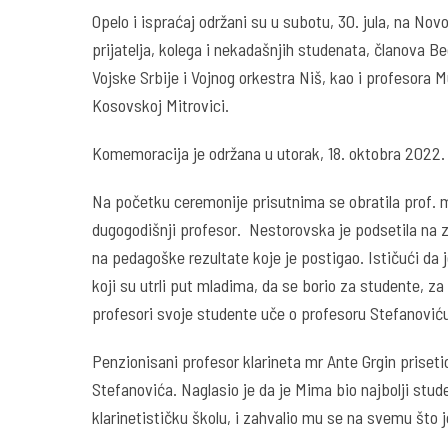
Opelo i ispraćaj održani su u subotu, 30. jula, na N
prijatelja, kolega i nekadašnjih studenata, članova
Vojske Srbije i Vojnog orkestra Niš, kao i profesora
Kosovskoj Mitrovici.
Komemoracija je održana u utorak, 18. oktobra 2022.
Na početku ceremonije prisutnima se obratila prof. m
dugogodišnji profesor. Nestorovska je podsetila na zn
na pedagoške rezultate koje je postigao. Ističući da 
koji su utrli put mladima, da se borio za studente, za 
profesori svoje studente uče o profesoru Stefanović
Penzionisani profesor klarineta mr Ante Grgin priset
Stefanovića. Naglasio je da je Mima bio najbolji stu
klarinetističku školu, i zahvalio mu se na svemu što j