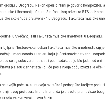
ovom groblju u Beogradu. Nakon opela o Mimi je govorio kompozitor, 
 Beogradske filharmonije, Opere, Simfonijskog orkestra RTS-a, Naro
 Muzičke škole “Josip Slavenski” u Beogradu, Fakulteta muzičke ume
 godine, u Svečanoj sali Fakulteta muzičke umetnosti u Beogradu.
r Ljiljana Nestorovska, dekan Fakulteta muzičke umetnosti, čiji je
ačajnu međunarodnu karijeru koju je Stefanović ostvario i nagrade 
je dao celog sebe za umetnost i podmladak, da je bio jedan od onih 
čitavu plejadu klarinetista koji će posle njega doći, izrazila je oček
u.
io se svojih početaka i razvoja sviračke i pedagoške karijere pod u
dent njihovog profesora Bruna Bruna, da je u svetu promovisao beo
e uradio za ovu zemlju i ovu školu.