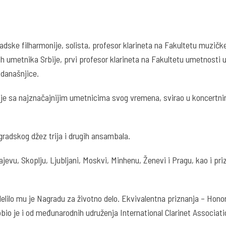
radske filharmonije, solista, profesor klarineta na Fakultetu muzič
 umetnika Srbije, prvi profesor klarineta na Fakultetu umetnosti u
 današnjice.
o je sa najznačajnijim umetnicima svog vremena, svirao u koncertn
gradskog džez trija i drugih ansambala.
vu, Skoplju, Ljubljani, Moskvi, Minhenu, Ženevi i Pragu, kao i prizn
elilo mu je Nagradu za životno delo. Ekvivalentna priznanja – Hon
o je i od međunarodnih udruženja International Clarinet Associatio