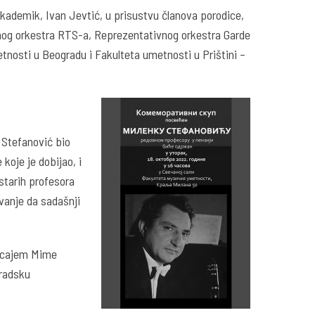
akademik, Ivan Jevtić, u prisustvu članova porodice,
dnog orkestra RTS-a, Reprezentativnog orkestra Garde
tnosti u Beogradu i Fakulteta umetnosti u Prištini –
 Stefanović bio
koje je dobijao, i
starih profesora
ivanje da sadašnji
ticajem Mime
gradsku