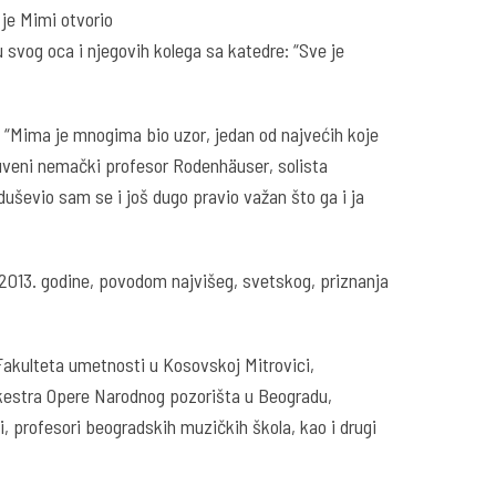
 je Mimi otvorio
 svog oca i njegovih kolega sa katedre: “Sve je
 “Mima je mnogima bio uzor, jedan od najvećih koje
čuveni nemački profesor Rodenhäuser, solista
duševio sam se i još dugo pravio važan što ga i ja
i 2013. godine, povodom najvišeg, svetskog, priznanja
Fakulteta umetnosti u Kosovskoj Mitrovici,
Orkestra Opere Narodnog pozorišta u Beogradu,
 profesori beogradskih muzičkih škola, kao i drugi