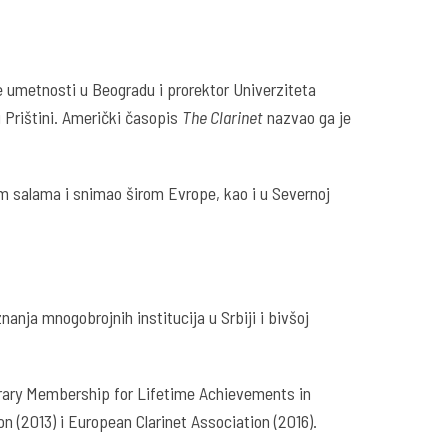
ke umetnosti u Beogradu i prorektor Univerziteta
 Prištini. Američki časopis
The Clarinet
nazvao ga je
im salama i snimao širom Evrope, kao i u Severnoj
anja mnogobrojnih institucija u Srbiji i bivšoj
orary Membership for Lifetime Achievements in
n (2013) i European Clarinet Association (2016).