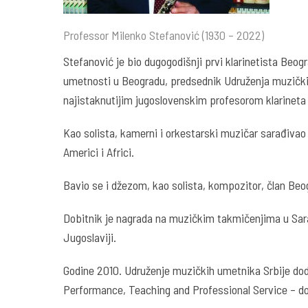
Professor Milenko Stefanović (1930 – 2022)
Stefanović je bio dugogodišnji prvi klarinetista Beog
umetnosti u Beogradu, predsednik Udruženja muzičkih
najistaknutijim jugoslovenskim profesorom klarineta
Kao solista, kamerni i orkestarski muzičar sarađiva
Americi i Africi.
Bavio se i džezom, kao solista, kompozitor, član Beo
Dobitnik je nagrada na muzičkim takmičenjima u Saraje
Jugoslaviji.
Godine 2010. Udruženje muzičkih umetnika Srbije dod
Performance, Teaching and Professional Service – dobi