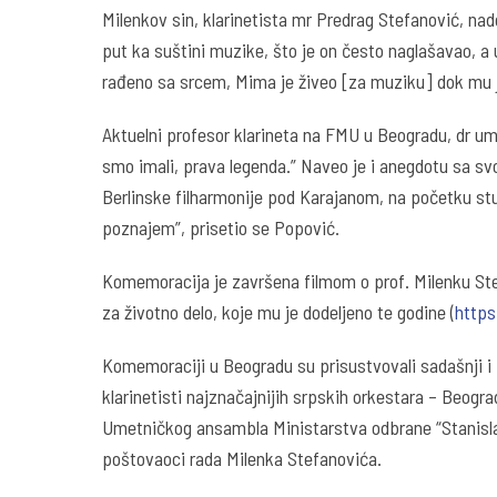
Milenkov sin, klarinetista mr Predrag Stefanović, nad
put ka suštini muzike, što je on često naglašavao, a 
rađeno sa srcem, Mima je živeo [za muziku] dok mu je 
Aktuelni profesor klarineta na FMU u Beogradu, dr u
smo imali, prava legenda.” Naveo je i anegdotu sa sv
Berlinske filharmonije pod Karajanom, na početku stud
poznajem”, prisetio se Popović.
Komemoracija je završena filmom o prof. Milenku Stefa
za životno delo, koje mu je dodeljeno te godine (
http
Komemoraciji u Beogradu su prisustvovali sadašnji i
klarinetisti najznačajnijih srpskih orkestara – Beogr
Umetničkog ansambla Ministarstva odbrane “Stanislav 
poštovaoci rada Milenka Stefanovića.